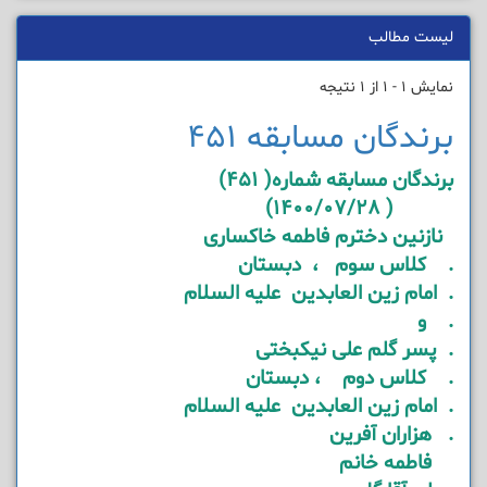
لیست مطالب
نمایش 1 - 1 از 1 نتیجه
برندگان مسابقه 451
برندگان مسابقه شماره( 451)
( 1400/07/28)
نازنین دخترم فاطمه خاکساری
. کلاس سوم ، دبستان
. امام زین العابدین علیه السلام
. و
. پسر گلم علی نیکبختی
. کلاس دوم ، دبستان
. امام زین العابدین علیه السلام
. هزاران آفرین
فاطمه خانم