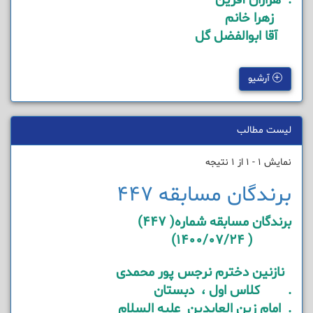
. هزاران آفرین
زهرا خانم
آقا ابوالفضل گل
آرشیو
لیست مطالب
نمایش 1 - 1 از 1 نتیجه
برندگان مسابقه 447
برندگان مسابقه شماره( 447)
( 1400/07/24)
نازنین دخترم نرجس پور محمدی
. کلاس اول ، دبستان
. امام زین العابدین علیه السلام