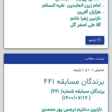
. امام زین العابدین علیه السلام
. هزاران آفرین
نازنین زهرا خانم
آقا علی اصغر گل
آرشیو
لیست مطالب
نمایش 1 - 1 از 1 نتیجه
برندگان مسابقه 441
برندگان مسابقه شماره( 441)
( 1400/07/17)
نازنین دخترم نرجس پور محمدی