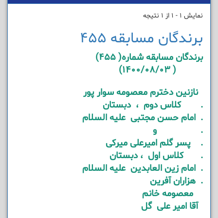
نمایش 1 - 1 از 1 نتیجه
برندگان مسابقه 455
برندگان مسابقه شماره( 455)
( 1400/08/03)
نازنین دخترم معصومه سوار پور
. کلاس دوم ، دبستان
. امام حسن مجتبی علیه السلام
. و
. پسر گلم امیرعلی میرکی
. کلاس اول ، دبستان
. امام زین العابدین علیه السلام
. هزاران آفرین
معصومه خانم
آقا امیر علی گل