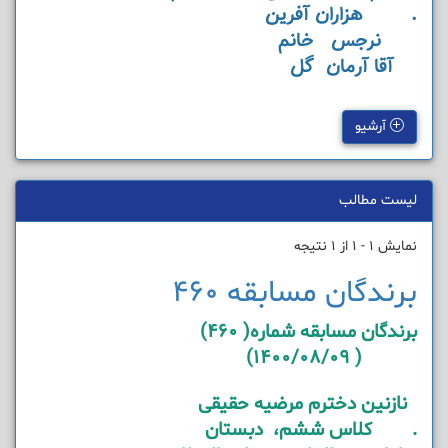
. هزاران آفرین
نرجس خانم
آقا آرمان گل
آرشیو
لیست مطالب
نمایش 1 - 1 از 1 نتیجه
برندگان مسابقه 460
برندگان مسابقه شماره( 460)
( 1400/08/09)
نازنین دخترم مرضیه حقیقی
. کلاس ششم، دبستان