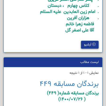
. کلاس چهارم ، دبستان
. امام زین العابدین علیه السلام
. هزاران آفرین
فاطمه زهرا خانم
آقا علی اصغر گل
آرشیو
لیست مطالب
نمایش 1 - 1 از 1 نتیجه
برندگان مسابقه 449
برندگان مسابقه شماره( 449)
( 1400/07/26)