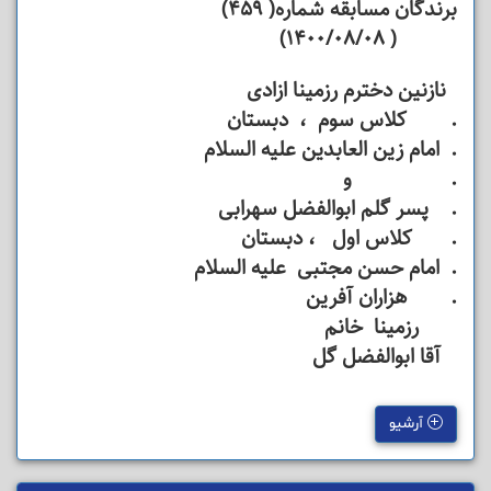
برندگان مسابقه شماره( 459)
( 1400/08/08)
نازنین دخترم رزمینا ازادی
. کلاس سوم ، دبستان
. امام زین العابدین علیه السلام
. و
. پسر گلم ابوالفضل سهرابی
. کلاس اول ، دبستان
. امام حسن مجتبی علیه السلام
. هزاران آفرین
رزمینا خانم
آقا ابوالفضل گل
آرشیو