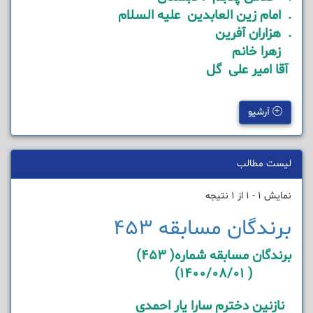
. امام زین العابدین علیه السلام
. هزاران آفرین
زهرا خانم
آقا امیر علی گل
آرشیو
لیست مطالب
نمایش 1 - 1 از 1 نتیجه
برندگان مسابقه 453
برندگان مسابقه شماره( 453)
( 1400/08/01)
نازنین دخترم سارا یار احمدی