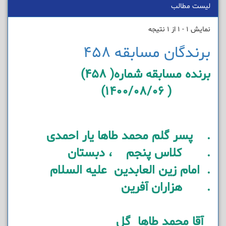
لیست مطالب
نمایش 1 - 1 از 1 نتیجه
برندگان مسابقه 458
برنده مسابقه شماره( 458)
( 1400/08/06)
. پسر گلم محمد طاها یار احمدی
. کلاس پنجم ، دبستان
. امام زین العابدین علیه السلام
. هزاران آفرین
آقا محمد طاها گل