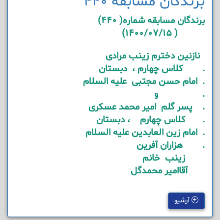
برندگان مسابقه 440
برندگان مسابقه شماره( 440)
( 1400/07/15)
نازنین دخترم زینب مرادی
. کلاس چهارم ، دبستان
. امام حسن مجتبی علیه السلام
. و
. پسر گلم امیر محمد عسکری
. کلاس چهارم ، دبستان
. امام زین العابدین علیه السلام
. هزاران آفرین
زینب خانم
آقاامیر محمدگل
آرشیو