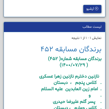
آرشیو
لیست مطالب
نمایش 1 - 1 از 1 نتیجه
برندگان مسابقه 452
برندگان مسابقه شماره( 452)
( 1400/07/29)
نازنین دخترم نازنین زهرا عسکری
. کلاس پنجم ، دبستان
. امام زین العابدین علیه السلام
. و
. پسر گلم علیرضا حیدری
. کلاس چهارم ، دبستان