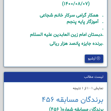
(1400/08/07)
. همکار گرامی سرکار خانم شجاعی
. آموزگار پایه پنجم
.
.دبستان امام زین العابدین علیه السلام
.برنده جایزه پانصد هزار ریالی
آرشیو
لیست مطالب
نمایش 1 - 1 از 1 نتیجه
برندگان مسابقه 456
برندگان مسابقه شماره( 456)