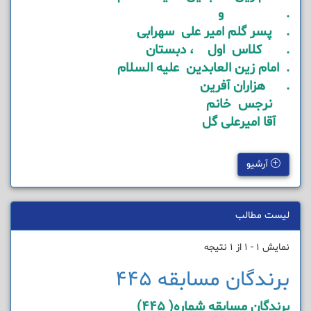
. و
. پسر گلم امیر علی سهرابی
. کلاس اول ، دبستان
. امام زین العابدین علیه السلام
. هزاران آفرین
نرجس خانم
آقا امیرعلی گل
آرشیو
لیست مطالب
نمایش 1 - 1 از 1 نتیجه
برندگان مسابقه 445
برندگان مسابقه شماره( 445)