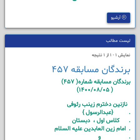
آرشیو
لیست مطالب
نمایش 1 - 1 از 1 نتیجه
برندگان مسابقه 457
برندگان مسابقه شماره( 457)
( 1400/08/05)
نازنین دخترم زینب رئوفی
. {عبدالرسول }
. کلاس اول ، دبستان
. امام زین العابدین علیه السلام
. و