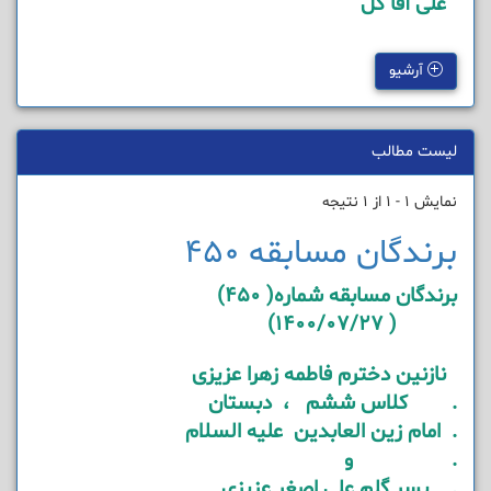
علی آقا گل
آرشیو
لیست مطالب
نمایش 1 - 1 از 1 نتیجه
برندگان مسابقه 450
برندگان مسابقه شماره( 450)
( 1400/07/27)
نازنین دخترم فاطمه زهرا عزیزی
. کلاس ششم ، دبستان
. امام زین العابدین علیه السلام
. و
. پسر گلم علی اصغر عزیزی