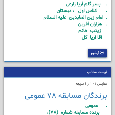
. پسر گلم آریا زارعی
. کلاس اول ، دبستان
. امام زین العابدین علیه السلام
. هزاران آفرین
زینب خانم
آقا آریا گل
آرشیو
لیست مطالب
نمایش 1 - 1 از 1 نتیجه
برندگان مسابقه 78 عمومی
. عمومی
برنده مسابقه شماره (78)،