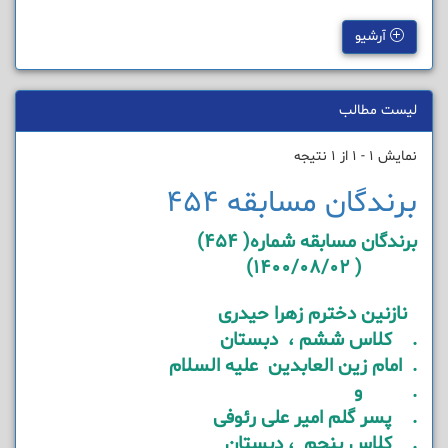
آرشیو
لیست مطالب
نمایش 1 - 1 از 1 نتیجه
برندگان مسابقه 454
برندگان مسابقه شماره( 454)
( 1400/08/02)
نازنین دخترم زهرا حیدری
. کلاس ششم ، دبستان
. امام زین العابدین علیه السلام
. و
. پسر گلم امیر علی رئوفی
. کلاس پنجم ، دبستان