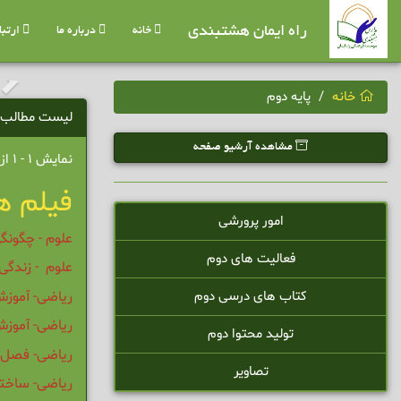
راه ایمان هشتبندی
خانه
درباره ما
ارتباط
خانه
پایه دوم
لیست مطالب
مشاهده آرشیو صفحه
نمایش 1 - 1 از 1 نتیجه
فیلم ه
امور پرورشی
علوم - چگونگ
فعالیت های دوم
علوم - زندگی 
ریاضی- آموز
کتاب های درسی دوم
ریاضی- آموز
تولید محتوا دوم
ریاضی- فصل 
تصاویر
ریاضی- ساختن