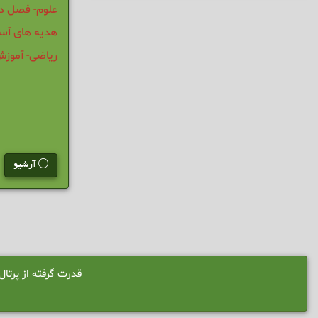
علوم- فصل د
هدیه های آس
ریاضی- آموز
آرشیو
قدرت گرفته از پرت