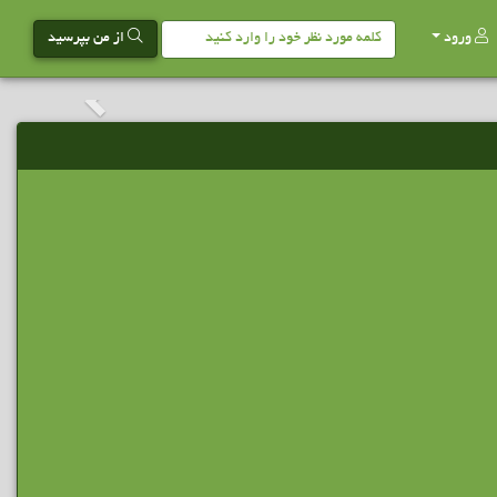
ورود
از من بپرسید