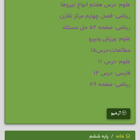
علوم- درس هفتم انواع نیروها
ریاضی- فصل چهارم مرکز تقارن
ریاضی- صفحه 52 حل مسئله
علوم- ورزش ونیرو
مطالعات-درس15
علوم- درس 11
فارسی- درس 12
ریاضی- صفحه 89
آرشیو
خانه
پایه ششم